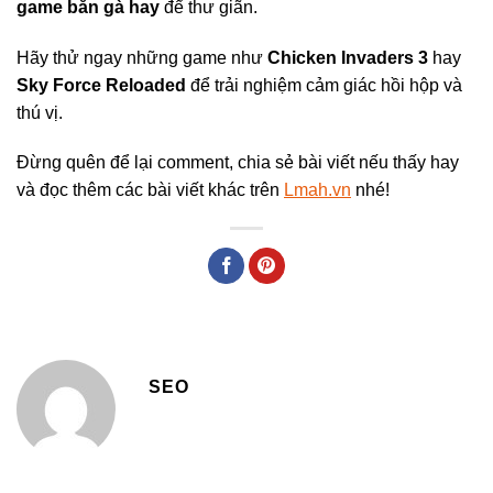
game bắn gà hay
để thư giãn.
Hãy thử ngay những game như
Chicken Invaders 3
hay
Sky Force Reloaded
để trải nghiệm cảm giác hồi hộp và
thú vị.
Đừng quên để lại comment, chia sẻ bài viết nếu thấy hay
và đọc thêm các bài viết khác trên
Lmah.vn
nhé!
SEO