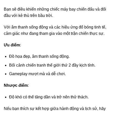
Bạn sẽ điều khiển những chiếc máy bay chiến đấu và đối
đầu với kẻ thù trên bầu trời.
Với âm thanh sống động và các hiệu ứng đổ bóng tinh tế,
cảm giác như đang tham gia vào một trận chiến thực sự.
Ưu điểm
:
Đồ họa đẹp, âm thanh sống động.
Bối cảnh chiến tranh thế giới thứ 2 đầy kịch tính.
Gameplay mượt mà và dễ chơi.
Nhược điểm
:
Độ khó có thể tăng dần và trở nên thử thách.
Nếu bạn thích sự kết hợp giữa hành động và lịch sử, hãy