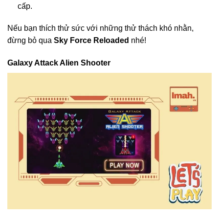
cấp.
Nếu bạn thích thử sức với những thử thách khó nhằn,
đừng bỏ qua
Sky Force Reloaded
nhé!
Galaxy Attack Alien Shooter