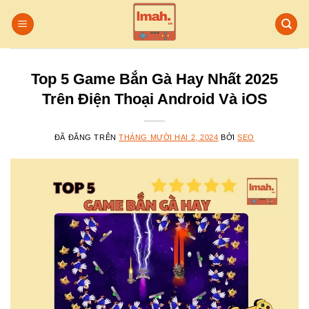
Chuyển
đến
nội
dung
Top 5 Game Bắn Gà Hay Nhất 2025
Trên Điện Thoại Android Và iOS
ĐÃ ĐĂNG TRÊN
THÁNG MƯỜI HAI 2, 2024
BỞI
SEO