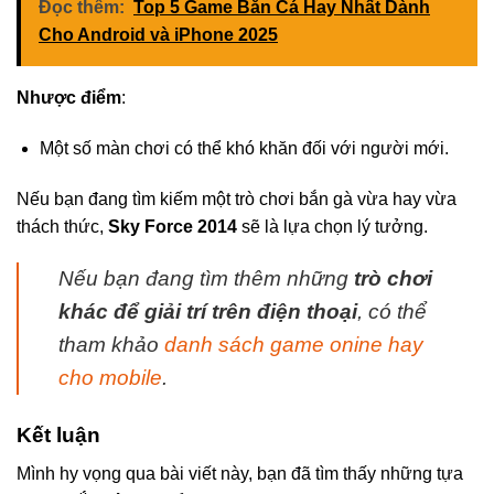
Đọc thêm:
Top 5 Game Bắn Cá Hay Nhất Dành
Cho Android và iPhone 2025
Nhược điểm
:
Một số màn chơi có thể khó khăn đối với người mới.
Nếu bạn đang tìm kiếm một trò chơi bắn gà vừa hay vừa
thách thức,
Sky Force 2014
sẽ là lựa chọn lý tưởng.
Nếu bạn đang tìm thêm những
trò chơi
khác để giải trí trên điện thoại
, có thể
tham khảo
danh sách game onine hay
cho mobile
.
Kết luận
Mình hy vọng qua bài viết này, bạn đã tìm thấy những tựa