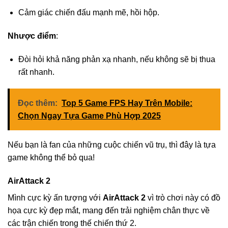
Cảm giác chiến đấu mạnh mẽ, hồi hộp.
Nhược điểm
:
Đòi hỏi khả năng phản xạ nhanh, nếu không sẽ bị thua
rất nhanh.
Đọc thêm:
Top 5 Game FPS Hay Trên Mobile:
Chọn Ngay Tựa Game Phù Hợp 2025
Nếu bạn là fan của những cuộc chiến vũ trụ, thì đây là tựa
game không thể bỏ qua!
AirAttack 2
Mình cực kỳ ấn tượng với
AirAttack 2
vì trò chơi này có đồ
họa cực kỳ đẹp mắt, mang đến trải nghiệm chân thực về
các trận chiến trong thế chiến thứ 2.