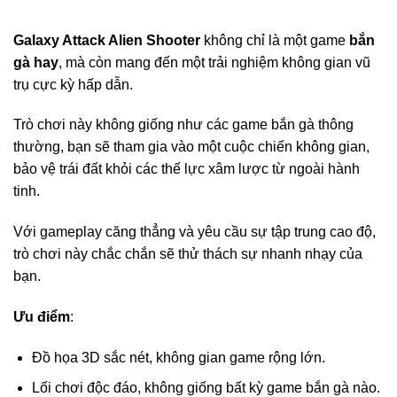
Galaxy Attack Alien Shooter
không chỉ là một game
bắn
gà hay
, mà còn mang đến một trải nghiệm không gian vũ
trụ cực kỳ hấp dẫn.
Trò chơi này không giống như các game bắn gà thông
thường, bạn sẽ tham gia vào một cuộc chiến không gian,
bảo vệ trái đất khỏi các thế lực xâm lược từ ngoài hành
tinh.
Với gameplay căng thẳng và yêu cầu sự tập trung cao độ,
trò chơi này chắc chắn sẽ thử thách sự nhanh nhạy của
bạn.
Ưu điểm
:
Đồ họa 3D sắc nét, không gian game rộng lớn.
Lối chơi độc đáo, không giống bất kỳ game bắn gà nào.