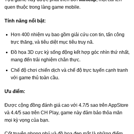
quen thuộc trong làng game mobile.
Tính năng nổi bật:
Hơn 400 nhiệm vụ bao gồm giải cứu con tin, tấn công
trực thăng, và tiêu diệt mục tiêu truy nã.
Đồ họa 3D cực kỳ sống động kết hợp góc nhìn thứ nhất,
mang đến trải nghiệm chân thực.
Chế độ chơi chiến dịch và chế độ trực tuyến cạnh tranh
với game thủ toàn cầu.
Ưu điểm:
Được cộng đồng đánh giá cao với 4.7/5 sao trên AppStore
và 4.4/5 sao trên CH Play, game này đảm bảo thỏa mãn
mọi kỳ vọng của bạn.
Cốt truyện phong phú và đồ họa đẹp mắt là những điểm