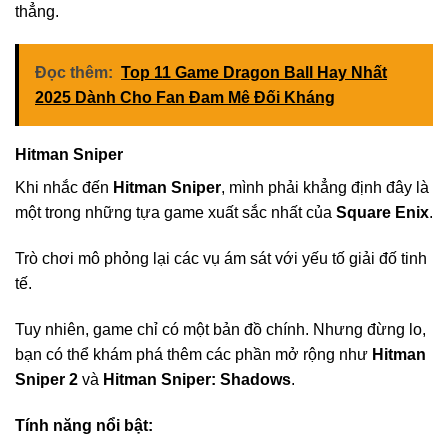
thẳng.
Đọc thêm:
Top 11 Game Dragon Ball Hay Nhất
2025 Dành Cho Fan Đam Mê Đối Kháng
Hitman Sniper
Khi nhắc đến
Hitman Sniper
, mình phải khẳng định đây là
một trong những tựa game xuất sắc nhất của
Square Enix
.
Trò chơi mô phỏng lại các vụ ám sát với yếu tố giải đố tinh
tế.
Tuy nhiên, game chỉ có một bản đồ chính. Nhưng đừng lo,
bạn có thể khám phá thêm các phần mở rộng như
Hitman
Sniper 2
và
Hitman Sniper: Shadows
.
Tính năng nổi bật: