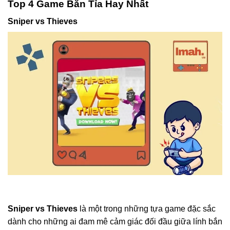
Top 4 Game Bắn Tỉa Hay Nhất
Sniper vs Thieves
Sniper vs Thieves
là một trong những tựa game đặc sắc
dành cho những ai đam mê cảm giác đối đầu giữa lính bắn