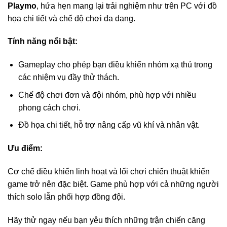
Playmo
, hứa hẹn mang lại trải nghiệm như trên PC với đồ
họa chi tiết và chế độ chơi đa dạng.
Tính năng nổi bật:
Gameplay cho phép bạn điều khiển nhóm xạ thủ trong
các nhiệm vụ đầy thử thách.
Chế độ chơi đơn và đội nhóm, phù hợp với nhiều
phong cách chơi.
Đồ họa chi tiết, hỗ trợ nâng cấp vũ khí và nhân vật.
Ưu điểm:
Cơ chế điều khiển linh hoạt và lối chơi chiến thuật khiến
game trở nên đặc biệt. Game phù hợp với cả những người
thích solo lẫn phối hợp đồng đội.
Hãy thử ngay nếu bạn yêu thích những trận chiến căng