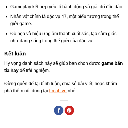
Gameplay kết hợp yếu tố hành động và giải đố độc đáo.
Nhân vật chính là đặc vụ 47, một biểu tượng trong thế
giới game.
Đồ họa và hiệu ứng âm thanh xuất sắc, tạo cảm giác
như đang sống trong thế giới của đặc vụ.
Kết luận
Hy vọng danh sách này sẽ giúp bạn chọn được
game bắn
tỉa hay
để trải nghiệm.
Đừng quên để lại bình luận, chia sẻ bài viết, hoặc khám
phá thêm nội dung tại
Lmah.vn
nhé!