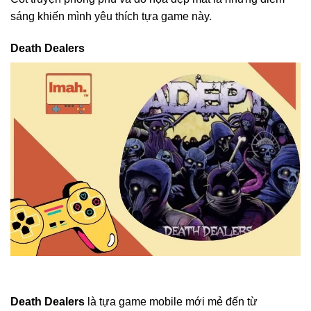
sáng khiến mình yêu thích tựa game này.
Death Dealers
Death Dealers
là tựa game mobile mới mẻ đến từ