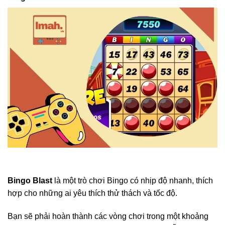
Bingo Blast
là một trò chơi Bingo có nhịp độ nhanh, thích
hợp cho những ai yêu thích thử thách và tốc độ.
Bạn sẽ phải hoàn thành các vòng chơi trong một khoảng