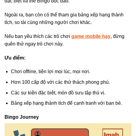
đặc biệt và thẻ Bingo độc đáo.
Ngoài ra, bạn còn có thể tham gia bảng xếp hạng thành
tích, so tài cùng những người chơi khác.
Nếu bạn yêu thích các trò chơi
game mobile hay
, đừng
quên thử ngay trò chơi này.
Ưu điểm:
Chơi offline, tiện lợi mọi lúc, mọi nơi.
Hơn 100 cấp độ với các thử thách phong phú.
Các sự kiện đặc biệt, món đồ sưu tập thú vị.
Bảng xếp hạng thành tích để cạnh tranh với bạn bè.
Bingo Journey