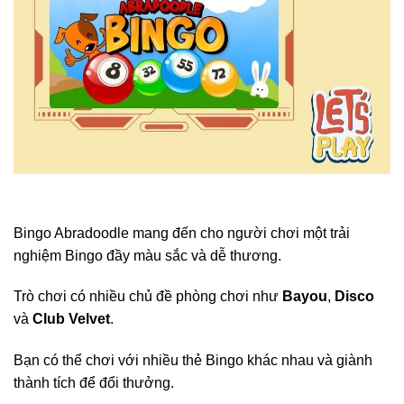
Bingo Abradoodle mang đến cho người chơi một trải
nghiệm Bingo đầy màu sắc và dễ thương.
Trò chơi có nhiều chủ đề phòng chơi như
Bayou
,
Disco
và
Club Velvet
.
Bạn có thể chơi với nhiều thẻ Bingo khác nhau và giành
thành tích để đổi thưởng.