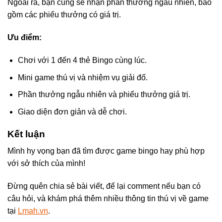
Ngoài ra, bạn cũng sẽ nhận phần thưởng ngẫu nhiên, bao
gồm các phiếu thưởng có giá trị.
Ưu điểm:
Chơi với 1 đến 4 thẻ Bingo cùng lúc.
Mini game thú vị và nhiệm vụ giải đố.
Phần thưởng ngẫu nhiên và phiếu thưởng giá trị.
Giao diện đơn giản và dễ chơi.
Kết luận
Mình hy vọng bạn đã tìm được game bingo hay phù hợp
với sở thích của mình!
Đừng quên chia sẻ bài viết, để lại comment nếu bạn có
câu hỏi, và khám phá thêm nhiều thông tin thú vị về game
tại
Lmah.vn
.