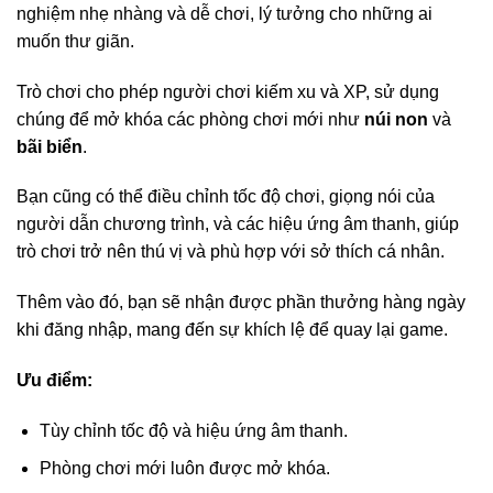
nghiệm nhẹ nhàng và dễ chơi, lý tưởng cho những ai
muốn thư giãn.
Trò chơi cho phép người chơi kiếm xu và XP, sử dụng
chúng để mở khóa các phòng chơi mới như
núi non
và
bãi biển
.
Bạn cũng có thể điều chỉnh tốc độ chơi, giọng nói của
người dẫn chương trình, và các hiệu ứng âm thanh, giúp
trò chơi trở nên thú vị và phù hợp với sở thích cá nhân.
Thêm vào đó, bạn sẽ nhận được phần thưởng hàng ngày
khi đăng nhập, mang đến sự khích lệ để quay lại game.
Ưu điểm:
Tùy chỉnh tốc độ và hiệu ứng âm thanh.
Phòng chơi mới luôn được mở khóa.