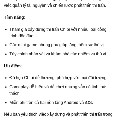
việc quản lý tài nguyên và chiến lược phát triển thị trấn.
Tính năng
:
Tham gia xây dựng thị trấn Chibi với nhiều loại công
trình độc đáo.
Các mini game phong phú giúp tăng thêm sự thú vị.
Tùy chỉnh nhân vật và khám phá các nhiệm vụ thú vị.
Ưu điểm
:
Đồ họa Chibi dễ thương, phù hợp với mọi đối tượng.
Gameplay dễ hiểu và dễ chơi nhưng vẫn có tính thử
thách.
Miễn phí trên cả hai nền tảng Android và iOS.
Nếu bạn yêu thích việc xây dựng và phát triển thị trấn trong