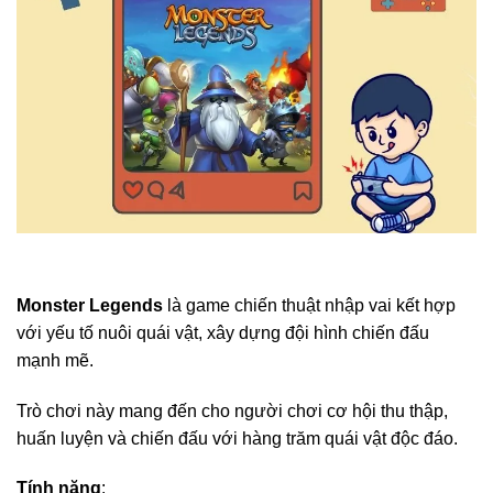
Monster Legends
là game chiến thuật nhập vai kết hợp
với yếu tố nuôi quái vật, xây dựng đội hình chiến đấu
mạnh mẽ.
Trò chơi này mang đến cho người chơi cơ hội thu thập,
huấn luyện và chiến đấu với hàng trăm quái vật độc đáo.
Tính năng
: