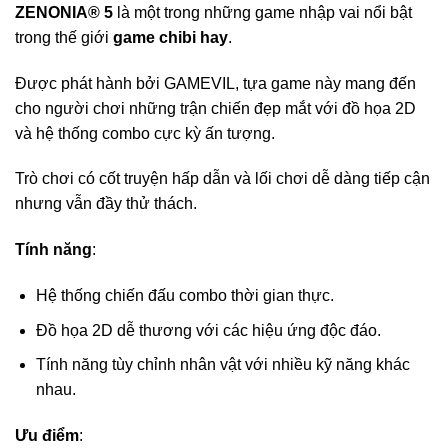
ZENONIA® 5
là một trong những game nhập vai nổi bật
trong thế giới
game chibi hay
.
Được phát hành bởi GAMEVIL, tựa game này mang đến
cho người chơi những trận chiến đẹp mắt với đồ họa 2D
và hệ thống combo cực kỳ ấn tượng.
Trò chơi có cốt truyện hấp dẫn và lối chơi dễ dàng tiếp cận
nhưng vẫn đầy thử thách.
Tính năng
:
Hệ thống chiến đấu combo thời gian thực.
Đồ họa 2D dễ thương với các hiệu ứng độc đáo.
Tính năng tùy chỉnh nhân vật với nhiều kỹ năng khác
nhau.
Ưu điểm
: