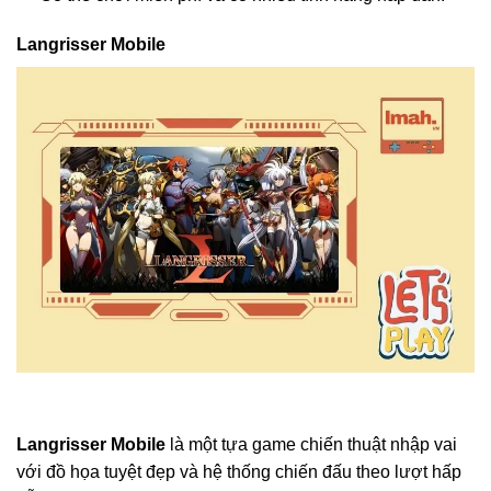
Langrisser Mobile
Langrisser Mobile
là một tựa game chiến thuật nhập vai
với đồ họa tuyệt đẹp và hệ thống chiến đấu theo lượt hấp