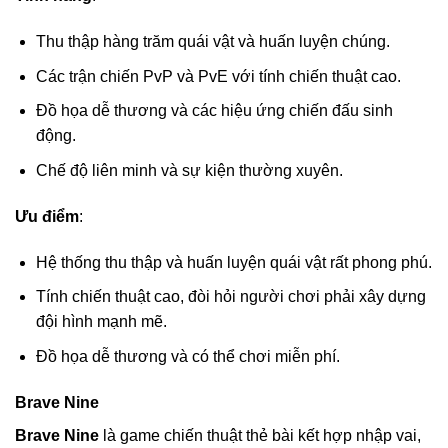
Thu thập hàng trăm quái vật và huấn luyện chúng.
Các trận chiến PvP và PvE với tính chiến thuật cao.
Đồ họa dễ thương và các hiệu ứng chiến đấu sinh
động.
Chế độ liên minh và sự kiện thường xuyên.
Ưu điểm
:
Hệ thống thu thập và huấn luyện quái vật rất phong phú.
Tính chiến thuật cao, đòi hỏi người chơi phải xây dựng
đội hình mạnh mẽ.
Đồ họa dễ thương và có thể chơi miễn phí.
Brave Nine
Brave Nine
là game chiến thuật thẻ bài kết hợp nhập vai,