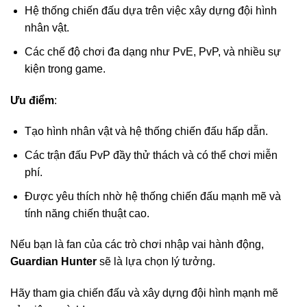
Hệ thống chiến đấu dựa trên việc xây dựng đội hình
nhân vật.
Các chế độ chơi đa dạng như PvE, PvP, và nhiều sự
kiện trong game.
Ưu điểm
:
Tạo hình nhân vật và hệ thống chiến đấu hấp dẫn.
Các trận đấu PvP đầy thử thách và có thể chơi miễn
phí.
Được yêu thích nhờ hệ thống chiến đấu mạnh mẽ và
tính năng chiến thuật cao.
Nếu bạn là fan của các trò chơi nhập vai hành động,
Guardian Hunter
sẽ là lựa chọn lý tưởng.
Hãy tham gia chiến đấu và xây dựng đội hình mạnh mẽ