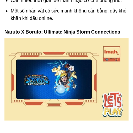
Cần nhiều thời gian để thành thạo cơ chế phòng thủ.
Một số nhân vật có sức mạnh không cân bằng, gây khó
khăn khi đấu online.
Naruto X Boruto: Ultimate Ninja Storm Connections