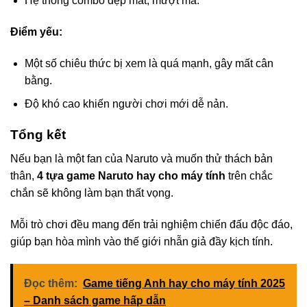
Hệ thống combo đẹp mắt, mượt mà.
Điểm yếu:
Một số chiêu thức bị xem là quá mạnh, gây mất cân
bằng.
Độ khó cao khiến người chơi mới dễ nản.
Tổng kết
Nếu bạn là một fan của Naruto và muốn thử thách bản
thân,
4 tựa game Naruto hay cho máy tính
trên chắc
chắn sẽ không làm bạn thất vọng.
Mỗi trò chơi đều mang đến trải nghiệm chiến đấu độc đáo,
giúp bạn hòa mình vào thế giới nhẫn giả đầy kịch tính.
Đọc thêm:
Game tiếng Anh hay cho máy tính 2025
– Danh sách game hấp dẫn