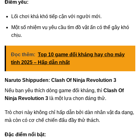
Điểm yếu:
Lối chơi khá khó tiếp cận với người mới.
Một số nhiệm vụ yêu cầu tìm đồ vật ẩn có thể gây khó
chịu.
Đọc thêm:
Top 10 game đối kháng hay cho máy
tính 2025 – Hấp dẫn nhất
Naruto Shippuden: Clash Of Ninja Revolution 3
Nếu bạn yêu thích dòng game đối kháng, thì
Clash Of
Ninja Revolution 3
là một lựa chọn đáng thử.
Trò chơi này không chỉ hấp dẫn bởi dàn nhân vật đa dạng,
mà còn có cơ chế chiến đấu đầy thử thách.
Đặc điểm nổi bật: