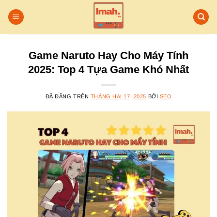
Chuyển
đến
nội
dung
Game Naruto Hay Cho Máy Tính
2025: Top 4 Tựa Game Khó Nhất
ĐÃ ĐĂNG TRÊN
THÁNG HAI 17, 2025
BỞI
SEO