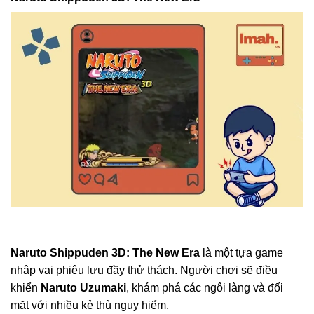
Naruto Shippuden 3D: The New Era
là một tựa game
nhập vai phiêu lưu đầy thử thách. Người chơi sẽ điều
khiển
Naruto Uzumaki
, khám phá các ngôi làng và đối
mặt với nhiều kẻ thù nguy hiểm.