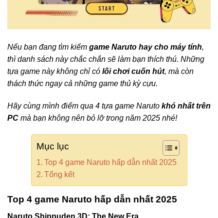
Nếu bạn đang tìm kiếm
game Naruto hay cho máy tính
,
thì danh sách này chắc chắn sẽ làm bạn thích thú. Những
tựa game này không chỉ có
lối chơi cuốn hút
, mà còn
thách thức ngay cả những game thủ kỳ cựu.
Hãy cùng mình điểm qua 4 tựa game Naruto
khó nhất trên
PC
mà bạn không nên bỏ lỡ trong năm 2025 nhé!
Mục lục
Top 4 game Naruto hấp dẫn nhất 2025
Tổng kết
Top 4 game Naruto hấp dẫn nhất 2025
Naruto Shippuden 3D: The New Era