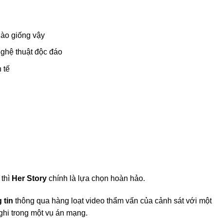
nào giống vậy
hệ thuật độc đáo
 tế
d
, thì
Her Story
chính là lựa chọn hoàn hảo.
 tin
thông qua hàng loạt video thẩm vấn của cảnh sát với một
ghi trong một vụ án mạng.