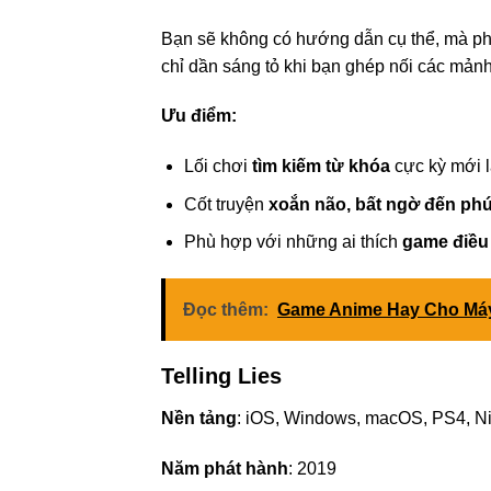
Bạn sẽ không có hướng dẫn cụ thể, mà p
chỉ dần sáng tỏ khi bạn ghép nối các mảnh
Ưu điểm:
Lối chơi
tìm kiếm từ khóa
cực kỳ mới 
Cốt truyện
xoắn não, bất ngờ đến phú
Phù hợp với những ai thích
game điều t
Đọc thêm:
Game Anime Hay Cho Máy 
Telling Lies
Nền tảng
: iOS, Windows, macOS, PS4, N
Năm phát hành
: 2019