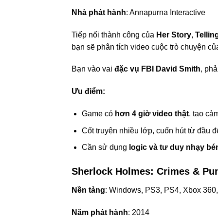
Nhà phát hành
: Annapurna Interactive
Tiếp nối thành công của
Her Story
,
Tellin
bạn sẽ phân tích video cuộc trò chuyện củ
Bạn vào vai
đặc vụ FBI David Smith
, phả
Ưu điểm:
Game có
hơn 4 giờ video thật
, tạo cả
Cốt truyện nhiều lớp, cuốn hút từ đầu đ
Cần sử dụng
logic và tư duy nhạy bé
Sherlock Holmes: Crimes & Pu
Nền tảng
: Windows, PS3, PS4, Xbox 360
Năm phát hành
: 2014