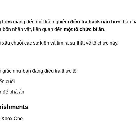
g Lies
mang đến một trải nghiệm
điều tra hack não hơn
. Lần n
a bốn nhân vật, liên quan đến
một tổ chức bí ẩn
.
i xâu chuỗi các sự kiện và tìm ra sự thật về tổ chức này.
m giác như bạn đang điều tra thực tế
ến cuối
n
để phá án
nishments
, Xbox One