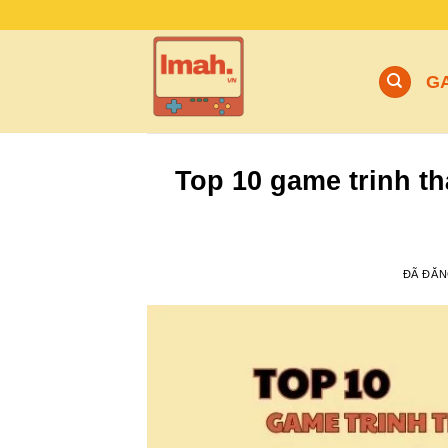
Chuyển
đến
nội
G
dung
Top 10 game trinh t
ĐÃ ĐĂ