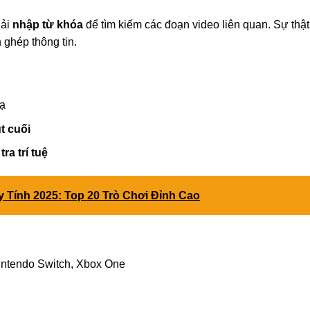
hải
nhập từ khóa
để tìm kiếm các đoạn video liên quan. Sự thật
 ghép thông tin.
lạ
t cuối
ra trí tuệ
Tính 2025: Top 20 Trò Chơi Đỉnh Cao
intendo Switch, Xbox One