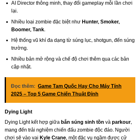
AI Director thông minh, thay đổi gameplay mỗi lần chơi
lại.
Nhiều loại zombie đặc biệt như
Hunter, Smoker,
Boomer, Tank
.
Hệ thống vũ khí đa dạng từ súng lục, shotgun, đến súng
trường.
Nhiều bản mở rộng và chế độ chơi thêm qua các bản
cập nhật.
Đọc thêm:
Game Tam Quốc Hay Cho Máy Tính
2025 – Top 5 Game Chiến Thuật Đỉnh
Dying Light
Dying Light kết hợp giữa
bắn súng sinh tồn
và
parkour
,
mang đến trải nghiệm chiến đấu zombie độc đáo. Người
chơi sẽ vào vai
Kyle Crane
, một đặc vụ ngầm được cử