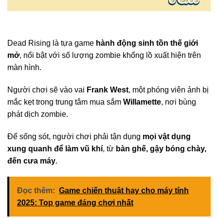
Dead Rising là tựa game
hành động sinh tồn thế giới
mở
, nổi bật với số lượng zombie khổng lồ xuất hiện trên
màn hình.
Người chơi sẽ vào vai
Frank West
, một phóng viên ảnh bị
mắc kẹt trong trung tâm mua sắm
Willamette
, nơi bùng
phát dịch zombie.
Để sống sót, người chơi phải tận dụng
mọi vật dụng
xung quanh để làm vũ khí
, từ
bàn ghế, gậy bóng chày,
đến cưa máy
.
Đọc thêm:
Game chiến thuật hay cho máy tính
2025: Top game đáng chơi nhất